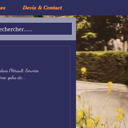
ées
Devis & Contact
dans l'Hérault. Services
es, galas etc.....