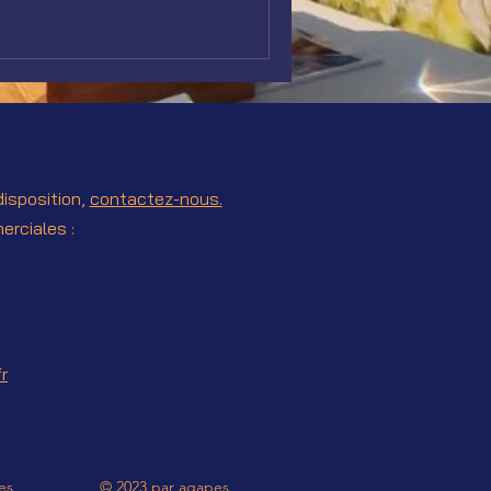
disposition,
contactez-nous.
erciales :
r
es
© 2023 par agapes