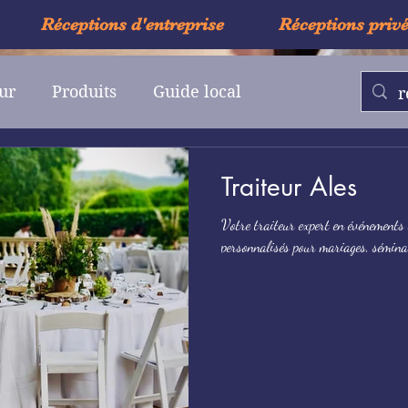
Réceptions d'entreprise
Réceptions priv
ur
Produits
Guide local
Traiteur Ales
Votre traiteur expert en événements 
personnalisés pour mariages, séminair