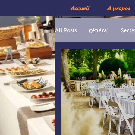
Accueil
A propos
All Posts
général
Secte