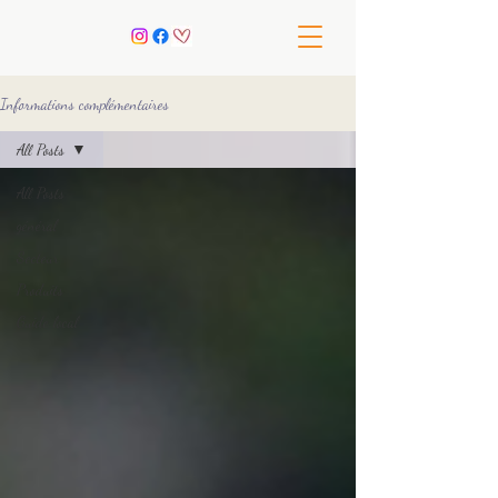
Informations complémentaires
All Posts
All Posts
général
Secteur
Produits
Guide local