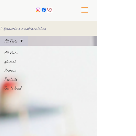
Informations complémentaires
All Posts
All Posts
général
Secteur
Produits
Guide local