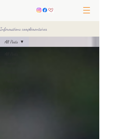
Informations complémentaires
All Posts
All Posts
général
Secteur
Produits
Guide local