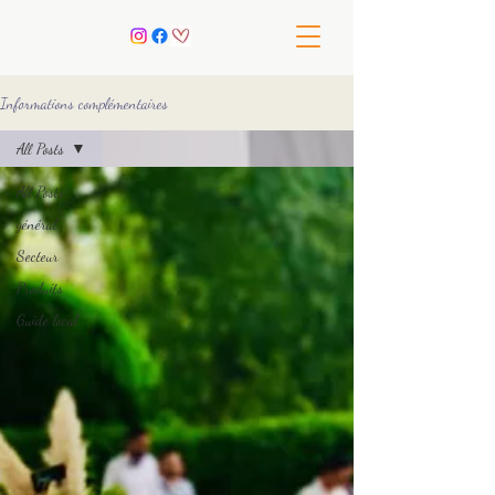
Informations complémentaires
All Posts
All Posts
général
Secteur
Produits
Guide local