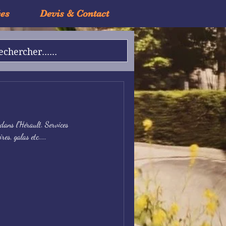
ées
Devis & Contact
dans l'Hérault. Services
es, galas etc.....