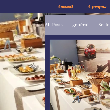
Accueil
A propos
All Posts
général
Secte