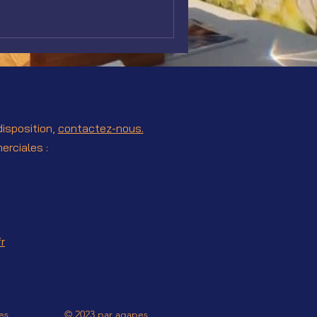
disposition,
contactez-nous.
erciales :
r
es
© 2023 par agapes