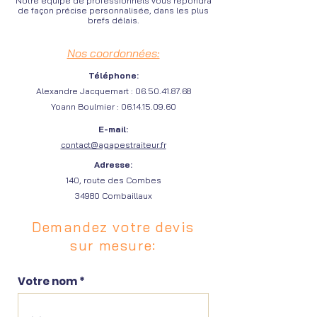
Notre équipe de professionnels vous répondra
de façon précise personnalisée, dans les plus
brefs délais.
Nos coordonnées:
Téléphone:
Alexandre Jacquemart :
06.50.41.87.68
Yoann Boulmier :
06.14.15.09.60
E-mail:
contact@agapestraiteur.fr
Adresse:
140, route des Combes
34980 Combaillaux
Demandez votre devis
sur mesure:
Votre nom